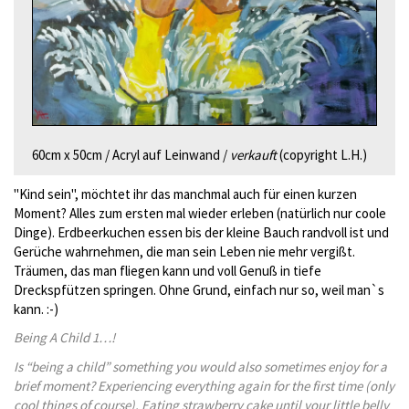
60cm x 50cm / Acryl auf Leinwand /
verkauft
(copyright L.H.)
"Kind sein", möchtet ihr das manchmal auch für einen kurzen
Moment? Alles zum ersten mal wieder erleben (natürlich nur coole
Dinge). Erdbeerkuchen essen bis der kleine Bauch randvoll ist und
Gerüche wahrnehmen, die man sein Leben nie mehr vergißt.
Träumen, das man fliegen kann und voll Genuß in tiefe
Dreckspfützen springen. Ohne Grund, einfach nur so, weil man`s
kann. :-)
Being A Child 1…!
Is “being a child” something you would also sometimes enjoy for a
brief moment? Experiencing everything again for the first time (only
cool things of course). Eating strawberry cake until your little belly