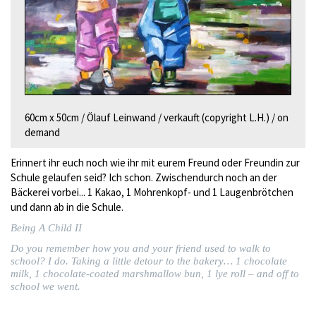
60cm x 50cm / Ölauf Leinwand / verkauft (copyright L.H.) / on
demand
Erinnert ihr euch noch wie ihr mit eurem Freund oder Freundin zur
Schule gelaufen seid? Ich schon. Zwischendurch noch an der
Bäckerei vorbei... 1 Kakao, 1 Mohrenkopf- und 1 Laugenbrötchen
und dann ab in die Schule.
Being A Child II
Do you remember how you and your friend used to walk to
school? I do. Taking a little detour to the bakery… 1 chocolate
milk, 1 chocolate-coated marshmallow bun, 1 lye roll – and off to
school we went.